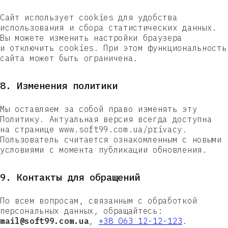
Сайт использует cookies для удобства
использования и сбора статистических данных.
Вы можете изменить настройки браузера
и отключить cookies. При этом функциональность
сайта может быть ограничена.
Введите новый пароль
8. Изменения политики
(￢_￢)
Номер телефона
Мы оставляем за собой право изменять эту
Повторите новый пароль
Новый номер
Политику. Актуальная версия всегда доступна
(￢_￢)
на странице www.soft99.com.ua/privacy.
Пользователь считается ознакомленным с новыми
условиями с момента публикации обновления.
9. Контакты для обращений
По всем вопросам, связанным с обработкой
персональных данных, обращайтесь:
mail@soft99.com.ua
,
+38 063 12-12-123
.