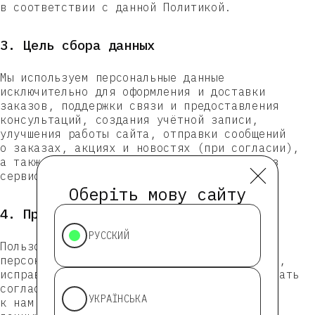
в соответствии с данной Политикой.
3. Цель сбора данных
Мы используем персональные данные
исключительно для оформления и доставки
заказов, поддержки связи и предоставления
консультаций, создания учётной записи,
улучшения работы сайта, отправки сообщений
о заказах, акциях и новостях (при согласии),
а также для аналитики и статистики (через
сервисы, такие как Google Analytics).
Оберіть мову сайту
4. Права пользователя
РУССКИЙ
Телефон
Пользователь имеет право знать, какие
персональные данные собираются, обновлять,
исправлять или удалять свои данные, отзывать
согласие на обработку, а также обратиться
УКРАЇНСЬКА
к нам с запросом на прекращение обработки