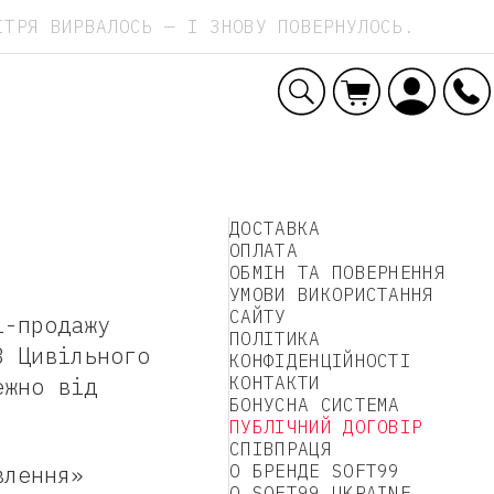
ІТРЯ ВИРВАЛОСЬ — І ЗНОВУ ПОВЕРНУЛОСЬ.
Ваше замовлення
ДОСТАВКА
ヽ(°〇°)ﾉ
ОПЛАТА
Кошик порожній. Давайте що-небудь у
ОБМІН ТА ПОВЕРНЕННЯ
нього покладемо :)
УМОВИ ВИКОРИСТАННЯ
САЙТУ
і-продажу
ПОЛІТИКА
3 Цивільного
КОНФІДЕНЦІЙНОСТІ
ежно від
КОНТАКТИ
БОНУСНА СИСТЕМА
ПУБЛІЧНИЙ ДОГОВІР
СПІВПРАЦЯ
влення»
О БРЕНДЕ SOFT99
О SOFT99 UKRAINE