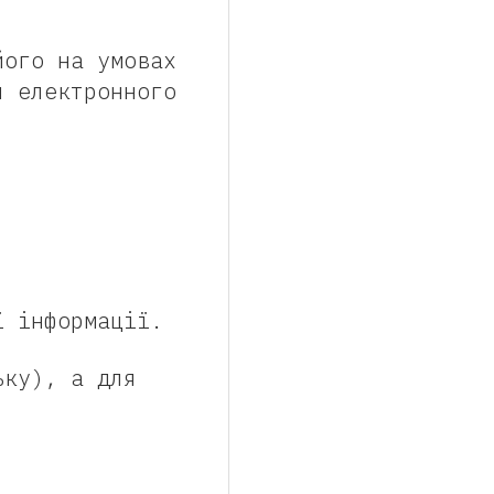
його на умовах
я електронного
ї інформації.
ьку), а для
.