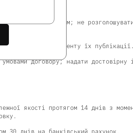
торін
(￢_￢)
 згідно з договором; не розголошуват
коном.
ерти та ціни з моменту їх публікації
умовами договору; надати достовірну 
лежної якості протягом 14 днів з моме
овку.
ом 30 днів на банківський рахунок.