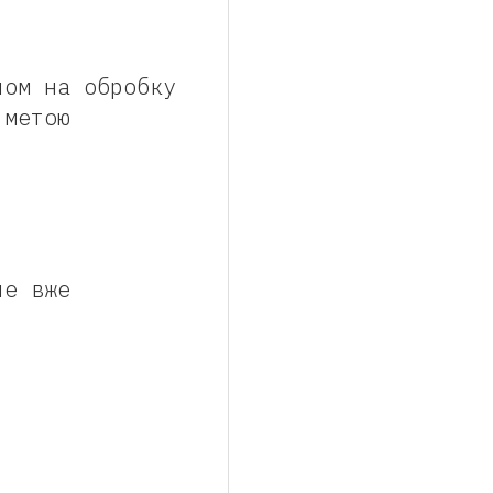
лом на обробку
 метою
ле вже