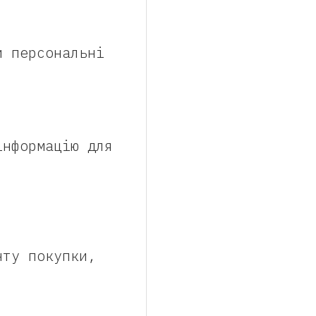
и персональні
.
інформацію для
нту покупки,