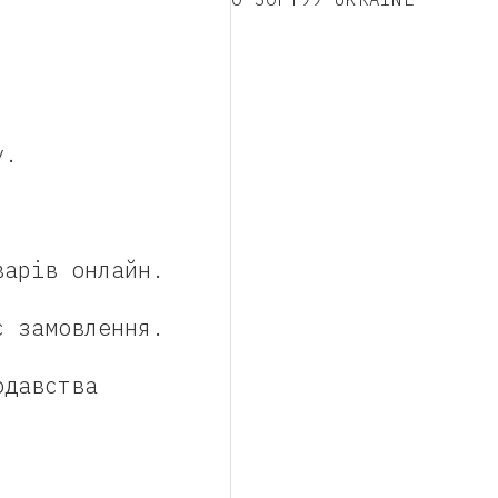
у.
варів онлайн.
є замовлення.
одавства