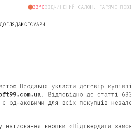
33°C
ВІДЧИНЕНИЙ САЛОН. ГАРЯЧЕ ПОВ
Т
ДОГЛЯД
АКСЕСУАРИ
ертою Продавця укласти договір купівл
oft99.com.ua
. Відповідно до статті 63
 є однаковими для всіх покупців незал
у натискання кнопки «Підтвердити замо