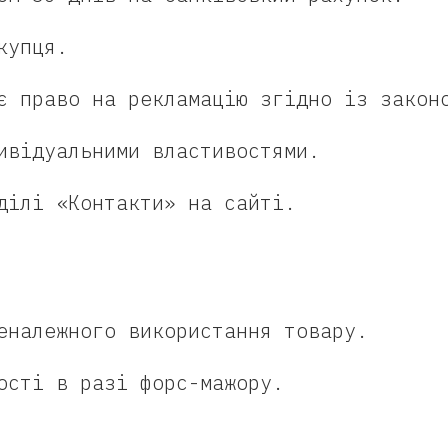
купця.
є право на рекламацію згідно із закон
ивідуальними властивостями.
ділі «Контакти» на сайті.
еналежного використання товару.
ості в разі форс-мажору.