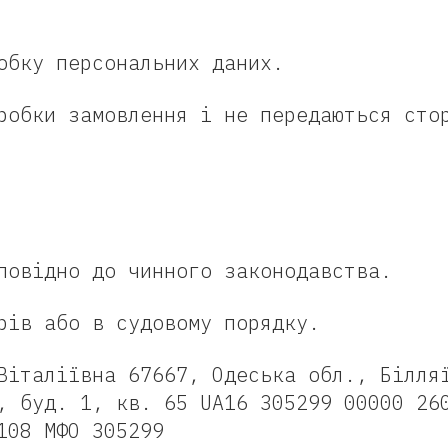
обку персональних даних.
робки замовлення і не передаються сто
повідно до чинного законодавства.
рів або в судовому порядку.
італіївна 67667, Одеська обл., Білля
, буд. 1, кв. 65 UA16 305299 00000 26
108 МФО 305299