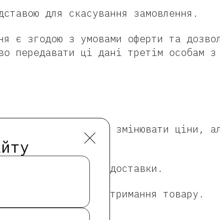
дставою для скасування замовлення.
ня є згодою з умовами оферти та дозво
во передавати ці дані третім особам з
ПДВ. Продавець може змінювати ціни, а
.
айту
за тарифами служби доставки.
Введіть новий пароль
Покупцю з моменту отримання товару.
Номер телефону
Новий номер
(￢_￢)
Повторіть новий пароль