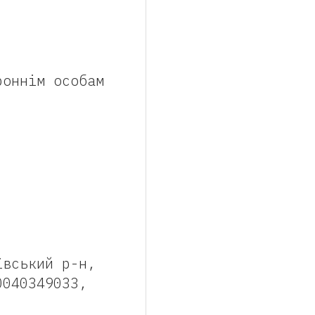
роннім особам
ївський р-н,
0040349033,