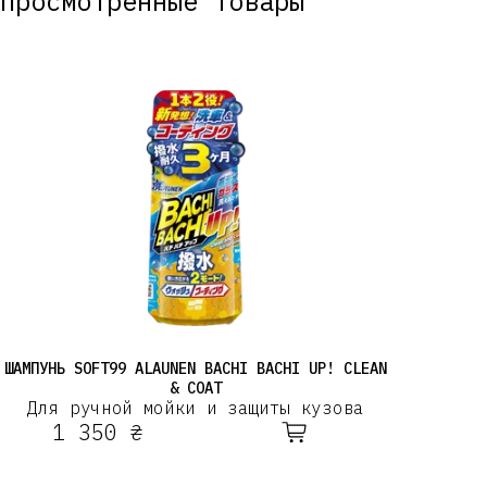
Просмотренные товары
Введите новый пароль
(￢_￢)
Номер телефона
Повторите новый пароль
Новый номер
(￢_￢)
ШАМПУНЬ SOFT99 ALAUNEN BACHI BACHI UP! CLEAN
& COAT
Для ручной мойки и защиты кузова
1 350 ₴