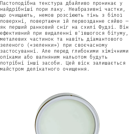
Пастоподібна текстура дбайливо проникає у
найдрібніші пори лаку. Неабразивні частки,
що очищають, немов розсіюють тінь з білої
поверхні, повертаючи їй первозданне сяйво
—
як перший ранковий сніг на схилі Фудзі. Він
ефективний при видаленні в'ївшогося бітуму,
металевих частинок та навіть діамантового
зеленого («зеленки») при своєчасному
застосуванні. Але перед глибокими хімічними
опіками або вапняним нальотом будуть
потрібні інші засоби. Цей віск залишається
майстром делікатного очищення.