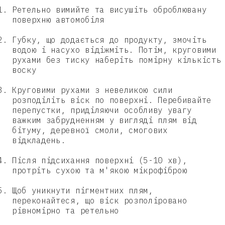
Ретельно вимийте та висушіть оброблювану
поверхню автомобіля
Губку, що додається до продукту, змочіть
водою і насухо відіжміть. Потім, круговими
рухами без тиску наберіть помірну кількість
воску
Круговими рухами з невеликою сили
розподіліть віск по поверхні. Перебивайте
перепустки, приділяючи особливу увагу
важким забрудненням у вигляді плям від
бітуму, деревної смоли, смогових
відкладень.
Після підсихання поверхні (5-10 хв),
Введіть новий пароль
протріть сухою та м'якою мікрофіброю
(￢_￢)
Номер телефону
Щоб уникнути пігментних плям,
Повторіть новий пароль
Новий номер
переконайтеся, що віск розполіровано
(￢_￢)
рівномірно та ретельно