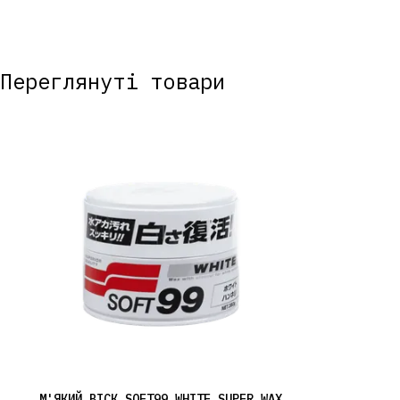
Переглянуті товари
М'ЯКИЙ ВІСК SOFT99 WHITE SUPER WAX