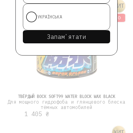
УКРАЇНСЬКА
Запамʼятати
ТВЁРДЫЙ ВОСК SOFT99 WATER BLOCK WAX BLACK
Для мощного гидрофоба и глянцевого блеска
тёмных автомобилей
1 405 ₴