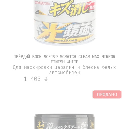
Введите новый пароль
(￢_￢)
Номер телефона
Повторите новый пароль
Новый номер
(￢_￢)
ТВЁРДЫЙ ВОСК SOFT99 SCRATCH CLEAR WAX MIRROR
FINISH WHITE
Для маскировки царапин и блеска белых
автомобилей
1 405 ₴