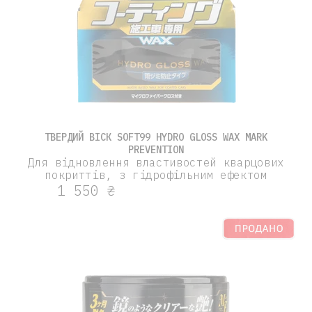
Введіть новий пароль
(￢_￢)
Номер телефону
Повторіть новий пароль
Новий номер
(￢_￢)
ТВЕРДИЙ ВІСК SOFT99 HYDRO GLOSS WAX MARK
PREVENTION
Для відновлення властивостей кварцових
покриттів, з гідрофільним ефектом
1 550 ₴